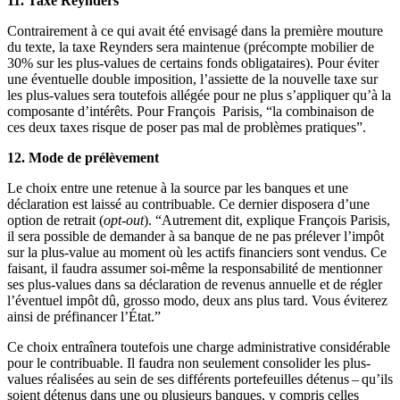
11. Taxe Reynders
Contrairement à ce qui avait été envisagé dans la première mouture
du texte, la taxe Reynders sera maintenue (précompte mobilier de
30% sur les plus-values de certains fonds obligataires). Pour éviter
une éventuelle double imposition, l’assiette de la nouvelle taxe sur
les plus-values sera toutefois allégée pour ne plus s’appliquer qu’à la
composante d’intérêts. Pour François Parisis, “la combinaison de
ces deux taxes risque de poser pas mal de problèmes pratiques”.
12. Mode de prélèvement
Le choix entre une retenue à la source par les banques et une
déclaration est laissé au contribuable. Ce dernier disposera d’une
option de retrait (
opt-out
). “Autrement dit, explique François Parisis,
il sera possible de demander à sa banque de ne pas prélever l’impôt
sur la plus-value au moment où les actifs financiers sont vendus. Ce
faisant, il faudra assumer soi-même la responsabilité de mentionner
ses plus-values dans sa déclaration de revenus annuelle et de régler
l’éventuel impôt dû, grosso modo, deux ans plus tard. Vous éviterez
ainsi de préfinancer l’État.”
Ce choix entraînera toutefois une charge administrative considérable
pour le contribuable. Il faudra non seulement consolider les plus-
values réalisées au sein de ses différents portefeuilles détenus – qu’ils
soient détenus dans une ou plusieurs banques, y compris celles