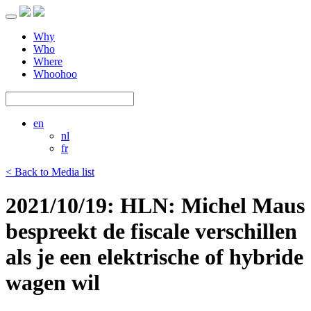
Toggle
navigation
Why
Who
Where
Whoohoo
en
nl
fr
< Back to Media list
2021/10/19: HLN: Michel Maus
bespreekt de fiscale verschillen
als je een elektrische of hybride
wagen wil